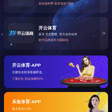
人才发展
在华体会网页版页面登录，为自己构建充满成就感的职业之路
加入我们
400 8003 828
全国服务热线
与我们联系