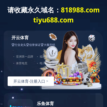
华体会网页版页面登录
联系我们
CN/EN
我们将为合作伙伴提供高价值解决方案
今天，我们启动了一系列卓越的行动，以解决合作伙伴开展高价值
业务中遇到的产品应用问题，并提供安全、有效的产品解决方案。
Read more
新源热点
快速了解华体会网页版页面登录公司动态