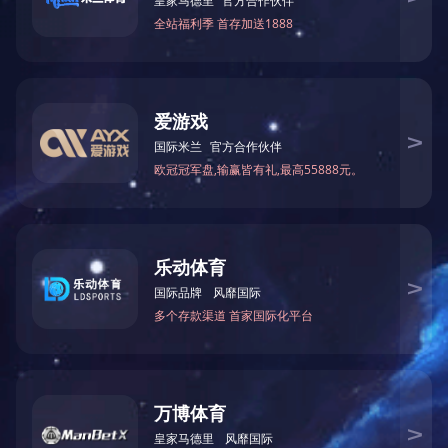
产品与服务
华体会网页版页面登录助力合作伙伴开拓高价值业务
点击进入